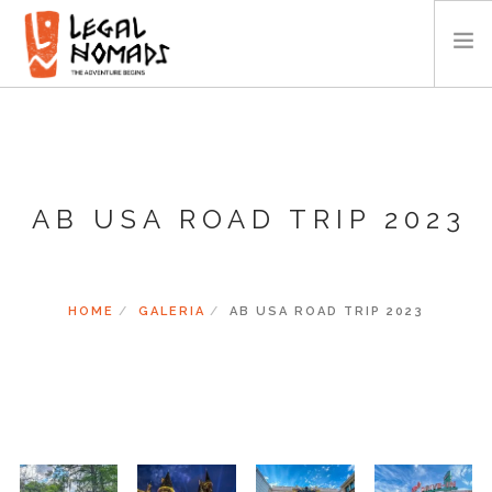
AFRYKA
AMERYKA
AZJA
AB USA ROAD TRIP 2023
OCEANIA
KALENDARZ
O NAS
HOME
GALERIA
AB USA ROAD TRIP 2023
GALERIA
WIDEO
KONTAKT