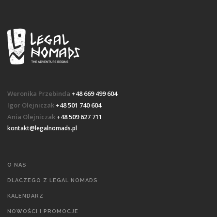
Weronika Przebinda
+48 669 499 604
Igor Olejniczak
+48 501 740 604
Ania Olejniczak
+48 509 627 711
kontakt@legalnomads.pl
O NAS
DLACZEGO Z LEGAL NOMADS
KALENDARZ
NOWOŚCI I PROMOCJE