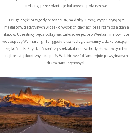
trekkingi przez plantacje kakaowca i pola ryżowe.
Druga część przygody przenosi się na dziką Sumbę, wyspę słynącą z
megalitów, tradycyjnych wiosek o wysokich dachach oraz rzemiosła tkania
ikatów. Uczestnicy będą odkrywać turkusowe jezioro Weekuri, malownicze
wodospady Waimarang i Tanggedu oraz rozległe sawanny z dziko pasącymi
się końmi. Każdy dzień wieńczą spektakularne zachody słońca, w tym ten
najbardziej ikoniczny – na plaży Walakiri wśród fantazyjnie powyginanych
drzew namorzynowych.