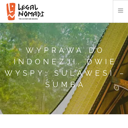
AFRYKA
AMERYKA
WYPRAWA DO
AZJA
OCEANIA
INDONEZJI. DWIE
KALENDARZ
WYSPY: SULAWESI –
O NAS
SUMBA
GALERIA
WIDEO
KONTAKT