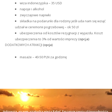
wiza indonezyjska – 35 USD
napoje i alkohol
zwyczajowe napiwki
składka na podarunki dla rodziny jeśli uda nam się wziąć
udział w ceremonii pogrzebowej – ok 50 zł
ubezpieczenia od kosztów rezygnacji z wyjazdu. Koszt
ubezpieczenia to 3% od wartości imprezy
(opcja)
DODATKOWYCH ATRAKCJI
(opcja)
masaże – 40-50 PLN za godzinę
Indonezja, niczym azjatycka wieża Babel, fascynuje swoją różnorodnością.