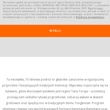
Wyrażam zgodę na przetwarzanie przez Igora Olejniczaka, prowadzącego
działalność pod firmą „LEGAL NOMADS, RECTRUE IGOR OLEJNICZAK” z zakładem
głównym pod adresem: ul. Pielęgniarska 16, 51-180 Wrocław, NIP: 8942523995,
moich danych osobowych, w tym mojego imienia i nazwiska oraz adresu e-mail, w
celach związanych z korzystaniem z serwisu internetowego, w tym z formularza
kontaktowego w zgodzie i według zasad określonych w
Polityce prywatności
.
Ta niezwykła, 15-dniowa podróż to głębokie zanurzenie w egzotycznej
przyrodzie i fascynujących tradycjach Indonezji. Wyprawa rozpoczyna się na
Sulawesi, gdzie kluczowym punktem jest region Tana Toraja – uczestnicy
poznają tam unikalne rytuały pogrzebowe, zobaczą wykute w skałach
grobowce oraz spędzą noc w tradycyjnym domu Tongkonan. Program
obejmuje również rejs wśród krasowych formacji Rammang-Rammang oraz