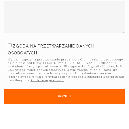
ZGODA NA PRZETWARZANIE DANYCH
OSOBOWYCH
Wyrażam zgodę na przetwarzanie przez Igora Olejniczaka, prowadzącego
działalność pod firmą „LEGAL NOMADS, RECTRUE IGOR OLEJNICZAK” z
zakładem głównym pod adresem: ul. Pielęgniarska 16, 51-180 Wrocław, NIP:
8942523995, moich danych osobowych, w tym mojego imienia i nazwiska
oraz adresu e-mail, w celach związanych z korzystaniem z serwisu
internetowego, w tym z formularza kontaktowego w zgodzie i według zasad
określonych w
Polityce prywatności
.