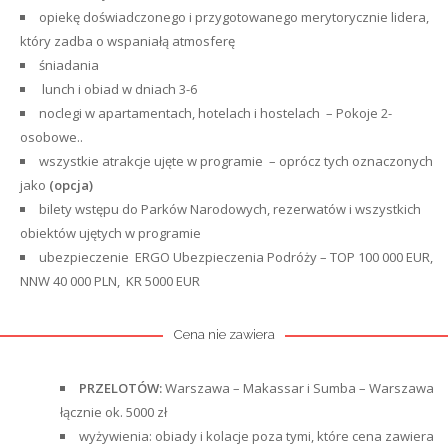
opiekę doświadczonego i przygotowanego merytorycznie lidera,
który zadba o wspaniałą atmosferę
śniadania
lunch i obiad w dniach 3-6
noclegi w apartamentach, hotelach i hostelach – Pokoje 2-
osobowe..
wszystkie atrakcje ujęte w programie – oprócz tych oznaczonych
jako
(opcja)
bilety wstępu do Parków Narodowych, rezerwatów i wszystkich
obiektów ujętych w programie
ubezpieczenie ERGO Ubezpieczenia Podróży – TOP 100 000 EUR,
NNW 40 000 PLN, KR 5000 EUR
Cena nie zawiera
PRZELOTÓW:
Warszawa – Makassar i Sumba – Warszawa
łącznie ok. 5000 zł
wyżywienia: obiady i kolacje poza tymi, które cena zawiera