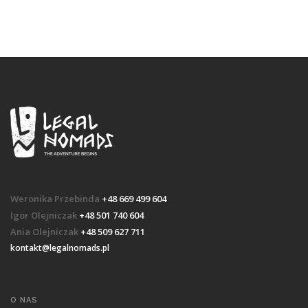
Weronika Przebinda
+48 669 499 604
Igor Olejniczak
+48 501 740 604
Ania Olejniczak
+48 509 627 711
kontakt@legalnomads.pl
O NAS