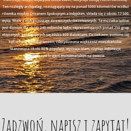
Ten rozległy archipelag, rozciągający się na ponad 5000 kilometrów wzdłuż
równika między Oceanem Spokojnym a Indyjskim, składa się z około 17 500
wysp. Wiele z nich pozostaje dziewiczych i bezimiennych. Ta mozaika lądów
jest domem dla około 240 milionów ludzi, reprezentujących ponad 250 grup
etnicznych, posługujących się blisko 600 dialektami. Co ciekawe, pomimo tej
kulturowej wielobarwności, zdecydowana większość mieszkańców,
stanowiąca około 86% populacji, wyznaje islam, czyniąc Indonezję
największym krajem muzułmańskim na świecie.
Zadzwoń, napisz i zapytaj!