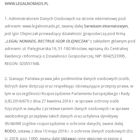
WWW.LEGALNOMADS.PL
1. Administratorem Danych Osobowych na stronie internetowej pod
adresem: www.legalnomads.pl, zwanej dalej
Serwisem internetowym
,
jest Igor Olejniczak prowadzący działalność gospodarczą pod firmą
„
LEGAL NOMADS, RECTRUE IGOR OLEJNICZAK
”
z zakładem głównym pod
adresem: ul. Pielęgniarska 16, 51-180 Wrocław, wpisaną do Centralnej
Ewidencji i Informacji o Działalności Gospodarczej, NIP: 8942523995,
REGON: 020551948.
2. Szanując Państwa prawa jako podmiotów danych osobowych (osób,
których dane dotyczą) oraz respektując obowiązujące przepisy prawa, w
tym w szczególności Rozporządzenie Parlamentu Europejskiego i Rady
(UE) 2016/679 z dnia 27 kwietnia 2016 r. w sprawie ochrony osób
fizycznych w związku z przetwarzaniem danych osobowych i w sprawie
swobodnego przepływu takich danych oraz uchylenia dyrektywy
95/46/WE (ogólne rozporządzenie o ochronie danych), zwane dalej
RODO
, ustawę z dnia 10 maja 2018 r. o ochronie danych osobowych (Dz.
U. 2018, poz. 1000, zwaną dalej
Ustawą
) i inne właściwe przepisy o