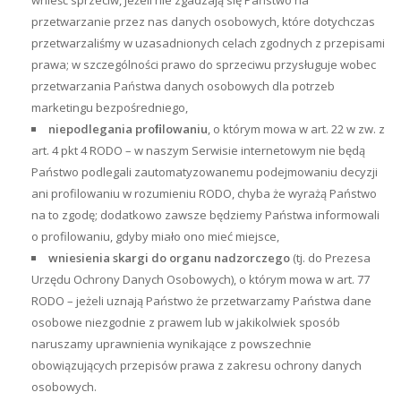
wnieść sprzeciw, jeżeli nie zgadzają się Państwo na
przetwarzanie przez nas danych osobowych, które dotychczas
przetwarzaliśmy w uzasadnionych celach zgodnych z przepisami
prawa; w szczególności prawo do sprzeciwu przysługuje wobec
przetwarzania Państwa danych osobowych dla potrzeb
marketingu bezpośredniego,
niepodlegania proﬁlowaniu
, o którym mowa w art. 22 w zw. z
art. 4 pkt 4 RODO – w naszym Serwisie internetowym nie będą
Państwo podlegali zautomatyzowanemu podejmowaniu decyzji
ani profilowaniu w rozumieniu RODO, chyba że wyrażą Państwo
na to zgodę; dodatkowo zawsze będziemy Państwa informowali
o profilowaniu, gdyby miało ono mieć miejsce,
wniesienia skargi do organu nadzorczego
(tj. do Prezesa
Urzędu Ochrony Danych Osobowych), o którym mowa w art. 77
RODO – jeżeli uznają Państwo że przetwarzamy Państwa dane
osobowe niezgodnie z prawem lub w jakikolwiek sposób
naruszamy uprawnienia wynikające z powszechnie
obowiązujących przepisów prawa z zakresu ochrony danych
osobowych.