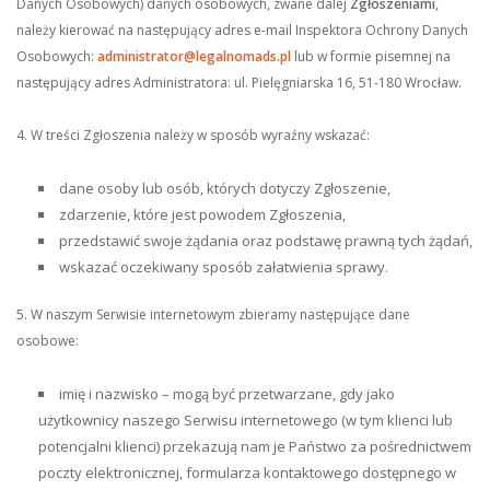
Danych Osobowych) danych osobowych, zwane dalej
Zgłoszeniami
,
należy kierować na następujący adres e-mail Inspektora Ochrony Danych
Osobowych:
administrator@legalnomads.pl
lub w formie pisemnej na
następujący adres Administratora: ul. Pielęgniarska 16, 51-180 Wrocław.
4. W treści Zgłoszenia należy w sposób wyraźny wskazać:
dane osoby lub osób, których dotyczy Zgłoszenie,
zdarzenie, które jest powodem Zgłoszenia,
przedstawić swoje żądania oraz podstawę prawną tych żądań,
wskazać oczekiwany sposób załatwienia sprawy.
5. W naszym Serwisie internetowym zbieramy następujące dane
osobowe:
imię i nazwisko – mogą być przetwarzane, gdy jako
użytkownicy naszego Serwisu internetowego (w tym klienci lub
potencjalni klienci) przekazują nam je Państwo za pośrednictwem
poczty elektronicznej, formularza kontaktowego dostępnego w