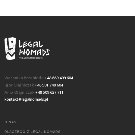
Weronika Przebinda
+48 669 499 604
Igor Olejniczak
+48 501 740 604
Ania Olejniczak
+48 509 627 711
kontakt@legalnomads.pl
O NAS
DLACZEGO Z LEGAL NOMADS