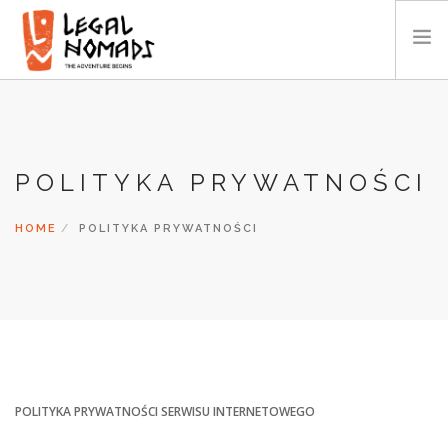
AFRYKA
AMERYKA
POLITYKA PRYWATNOŚCI
AZJA
OCEANIA
HOME
POLITYKA PRYWATNOŚCI
KALENDARZ
O NAS
GALERIA
WIDEO
KONTAKT
POLITYKA PRYWATNOŚCI SERWISU INTERNETOWEGO