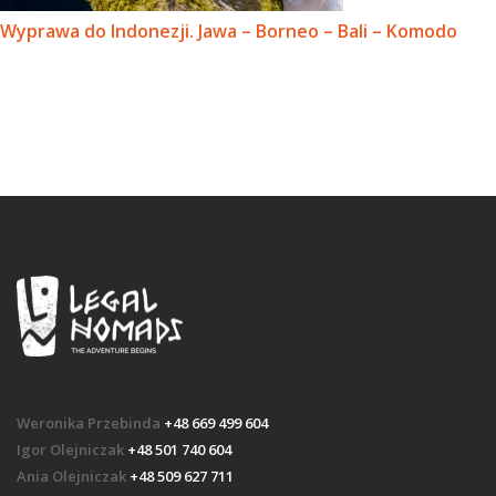
Wyprawa do Indonezji. Jawa – Borneo – Bali – Komodo
Weronika Przebinda
+48 669 499 604
Igor Olejniczak
+48 501 740 604
Ania Olejniczak
+48 509 627 711