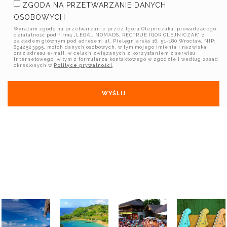
ZGODA NA PRZETWARZANIE DANYCH
OSOBOWYCH
Wyrażam zgodę na przetwarzanie przez Igora Olejniczaka, prowadzącego
działalność pod firmą „LEGAL NOMADS, RECTRUE IGOR OLEJNICZAK” z
zakładem głównym pod adresem: ul. Pielęgniarska 16, 51-180 Wrocław, NIP:
8942523995, moich danych osobowych, w tym mojego imienia i nazwiska
oraz adresu e-mail, w celach związanych z korzystaniem z serwisu
internetowego, w tym z formularza kontaktowego w zgodzie i według zasad
określonych w
Polityce prywatności
.