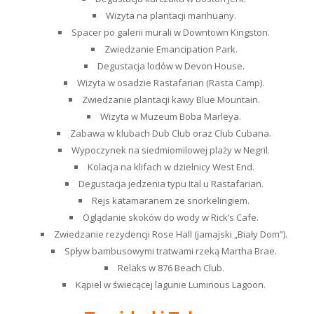
Wizyta na plantacji marihuany.
Spacer po galerii murali w Downtown Kingston.
Zwiedzanie Emancipation Park.
Degustacja lodów w Devon House.
Wizyta w osadzie Rastafarian (Rasta Camp).
Zwiedzanie plantacji kawy Blue Mountain.
Wizyta w Muzeum Boba Marleya.
Zabawa w klubach Dub Club oraz Club Cubana.
Wypoczynek na siedmiomilowej plaży w Negril.
Kolacja na klifach w dzielnicy West End.
Degustacja jedzenia typu Ital u Rastafarian.
Rejs katamaranem ze snorkelingiem.
Oglądanie skoków do wody w Rick’s Cafe.
Zwiedzanie rezydencji Rose Hall (jamajski „Biały Dom”).
Spływ bambusowymi tratwami rzeką Martha Brae.
Relaks w 876 Beach Club.
Kąpiel w świecącej lagunie Luminous Lagoon.