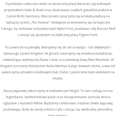
Trynidadzie czeka nas relaks na słonecznej plaży Maracas z jej kultowym
przysmakiem bake & shark oraz obserwacja rzadkich gatunków ptaków w
Caroni Birds Sanctuary. Wieczorami zanurzymy się w lokalną kulturę na
tętniącej życiem „The Avenue”. Następnie przeniesiemy się na bajeczne
Tobago, by nurkować w krystalicznym Nylon Pool, podziwiać rafę Buccoo Reef
i cieszyć się spokojem na idyllicznej plaży Pigeon Point.
Po powrocie na Jamajkę skierujemy się do serca wyspy – Gór Błękitnych i
tętniącego życiem Kingston. W górach zanurzymy się w kulturę Rastafarian,
odwiedzając autentyczny Rasta Camp oraz plantację kawy Blue Mountain. W
Kingston poznamy dziedzictwo Boba Marleya w jego dawnym domu, a wieczór
uwieńczymy udziałem w kultowym Dub Clubie z panoramicznym widokiem na
miasto.
Naszą wyprawę zakończymy w malowniczym Negril. To tam czekają na nas
legendarne, siedmiomilowe plaże oraz niezapomniane zachody słońca
oglądane z wysokich klifów. Będziemy celebrować ostatnie chwile wyprawy,
podziwiając skoki do wody w Rick’s Cafe i ciesząc się swobodną atmosferą
tego miejsca.