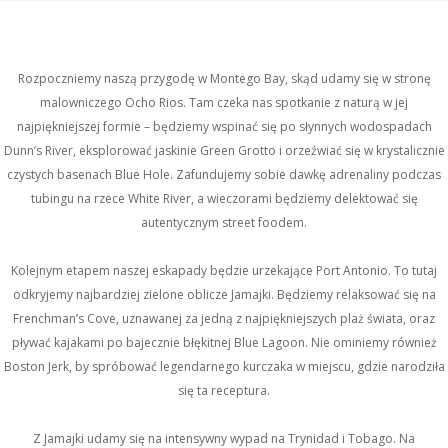
Rozpoczniemy naszą przygodę w Montego Bay, skąd udamy się w stronę
malowniczego Ocho Rios. Tam czeka nas spotkanie z naturą w jej
najpiękniejszej formie – będziemy wspinać się po słynnych wodospadach
Dunn’s River, eksplorować jaskinie Green Grotto i orzeźwiać się w krystalicznie
czystych basenach Blue Hole. Zafundujemy sobie dawkę adrenaliny podczas
tubingu na rzece White River, a wieczorami będziemy delektować się
autentycznym street foodem.
Kolejnym etapem naszej eskapady będzie urzekające Port Antonio. To tutaj
odkryjemy najbardziej zielone oblicze Jamajki. Będziemy relaksować się na
Frenchman’s Cove, uznawanej za jedną z najpiękniejszych plaż świata, oraz
pływać kajakami po bajecznie błękitnej Blue Lagoon. Nie ominiemy również
Boston Jerk, by spróbować legendarnego kurczaka w miejscu, gdzie narodziła
się ta receptura.
Z Jamajki udamy się na intensywny wypad na Trynidad i Tobago. Na