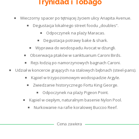
Trynidad i Tobago
Wieczorny spacer po tętniącej życiem ulicy Ariapita Avenue.
Degustacja lokalnego street foodu „doubles”.
Odpoczynek na plaży Maracas.
Degustacja potrawy bake & shark.
Wyprawa do wodospadu Avocat w dżungli.
Obserwacja ptaków w sanktuarium Caroni Birds.
Rejs łodzią po namorzynowych bagnach Caroni.
Udział w koncercie grających na stalowych bębnach (steel-pans).
Kąpiel w trzypoziomowym wodospadzie Argyle.
Zwiedzanie historycznego Fortu King George.
Odpoczynek na plaży Pigeon Point.
Kąpiel w ciepłym, naturalnym basenie Nylon Pool.
Nurkowanie na rafie koralowej Buccoo Reef.
Cena zawiera