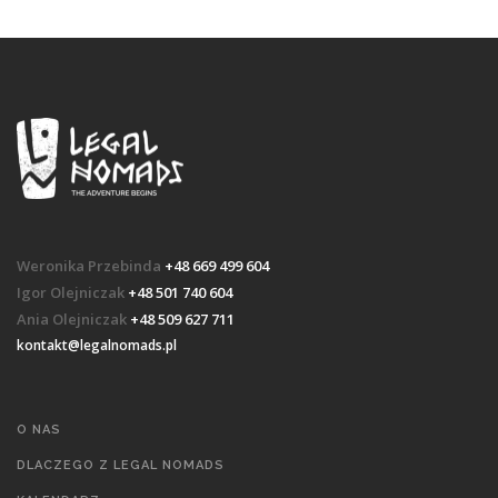
Weronika Przebinda
+48 669 499 604
Igor Olejniczak
+48 501 740 604
Ania Olejniczak
+48 509 627 711
kontakt@legalnomads.pl
O NAS
DLACZEGO Z LEGAL NOMADS