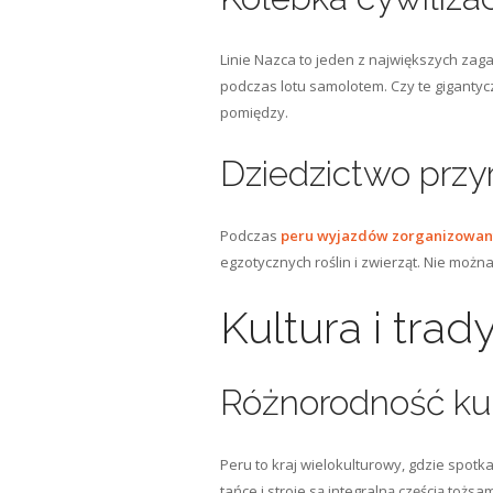
Linie Nazca to jeden z największych zag
podczas lotu samolotem. Czy te gigantycz
pomiędzy.
Dziedzictwo przy
Podczas
peru wyjazdów zorganizowan
egzotycznych roślin i zwierząt. Nie moż
Kultura i trad
Różnorodność ku
Peru to kraj wielokulturowy, gdzie spotk
tańce i stroje są integralną częścią toż