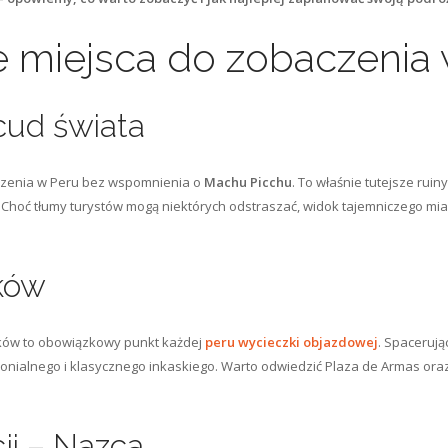
e miejsca do zobaczenia
cud świata
edzenia w Peru bez wspomnienia o
Machu Picchu
. To właśnie tutejsze rui
. Choć tłumy turystów mogą niektórych odstraszać, widok tajemniczego mias
ków
Inków to obowiązkowy punkt każdej
peru wycieczki objazdowej
. Spacerują
onialnego i klasycznego inkaskiego. Warto odwiedzić Plaza de Armas ora
ji – Nazca