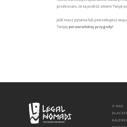
przekonani, że ta podróż zmieni Twoje p
Jeśli masz pytania lub potrzebujesz wsp
Twojej
peruwiańskiej przygody!
O NAS
DLACZE
KALEND