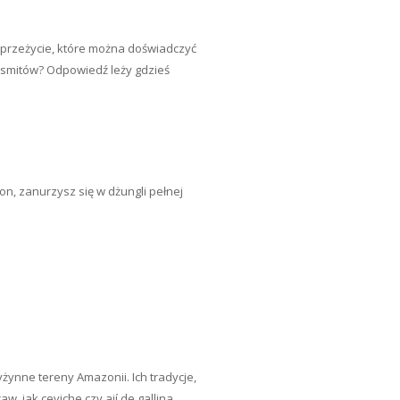
 przeżycie, które można doświadczyć
 kosmitów? Odpowiedź leży gdzieś
on, zanurzysz się w dżungli pełnej
żynne tereny Amazonii. Ich tradycje,
, jak ceviche czy ají de gallina.