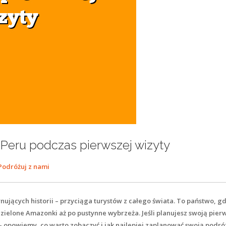
Peru podczas pierwszej wizyty
Podróżuj z nami
ynujących historii – przyciąga turystów z całego świata. To państwo, g
zielone Amazonki aż po pustynne wybrzeża. Jeśli planujesz swoją pier
 opowiemy, co warto zobaczyć i jak najlepiej zaplanować swoją podróż