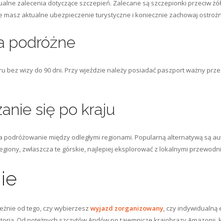
alne zalecenia dotyczące szczepień. Zalecane są szczepionki przeciw żół
 że masz aktualne ubezpieczenie turystyczne i koniecznie zachowaj ostroż
a podróżne
 bez wizy do 90 dni. Przy wjeździe należy posiadać paszport ważny prze
anie się po kraju
twia podróżowanie między odległymi regionami. Popularną alternatywą są a
regiony, zwłaszcza te górskie, najlepiej eksplorować z lokalnymi przewodn
ie
leżnie od tego, czy wybierzesz
wyjazd zorganizowany
, czy indywidualną 
storią. Od potężnych szczytów Andów po tajemnicze krajobrazy Amazonii, k