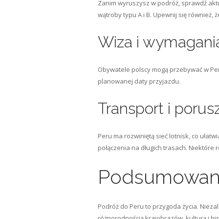
Zanim wyruszysz w podróż, sprawdź aktu
wątroby typu A i B. Upewnij się również,
Wiza i wymagani
Obywatele polscy mogą przebywać w Peru
planowanej daty przyjazdu.
Transport i porusz
Peru ma rozwiniętą sieć lotnisk, co uła
połączenia na długich trasach. Niektóre 
Podsumowan
Podróż do Peru to przygoda życia. Nieza
różnorodnością krajobrazów, kulturą i hi