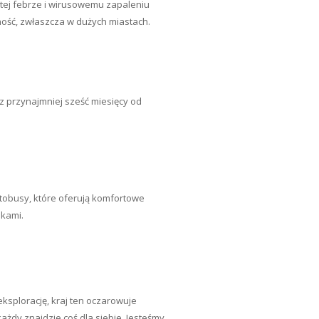
tej febrze i wirusowemu zapaleniu
ność, zwłaszcza w dużych miastach.
z przynajmniej sześć miesięcy od
utobusy, które oferują komfortowe
ikami.
eksplorację, kraj ten oczarowuje
ażdy znajdzie coś dla siebie. Jesteśmy