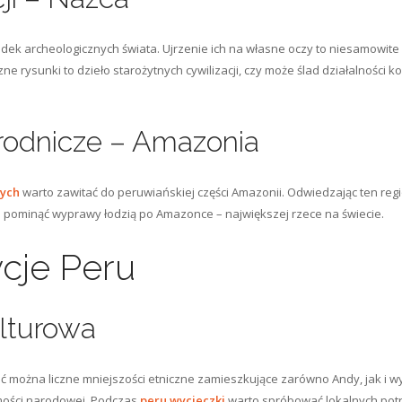
adek archeologicznych świata. Ujrzenie ich na własne oczy to niesamowite
ne rysunki to dzieło starożytnych cywilizacji, czy może ślad działalności
rodnicze – Amazonia
ych
warto zawitać do peruwiańskiej części Amazonii. Odwiedzając ten regi
na pominąć wyprawy łodzią po Amazonce – największej rzece na świecie.
ycje Peru
lturowa
ać można liczne mniejszości etniczne zamieszkujące zarówno Andy, jak i wy
samości narodowej. Podczas
peru wycieczki
warto spróbować lokalnych potraw