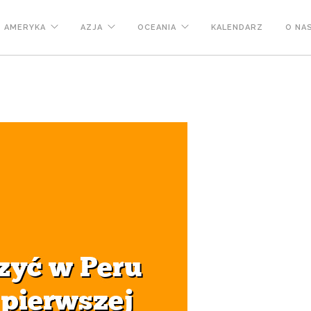
AMERYKA
AZJA
OCEANIA
KALENDARZ
O NA