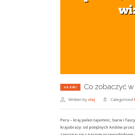
Co zobaczyć w 
08 KWI
Written by
olej
Categorised
Peru – kraj pełen tajemnic, barw i fasc
krajobrazy: od potężnych Andów przez 
zapoznaj się z naszym przewodnikiem –