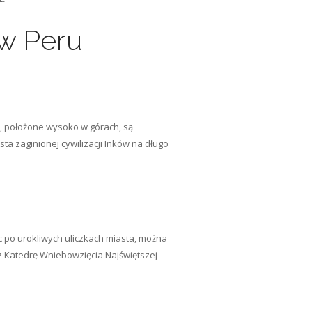
 w Peru
ny, położone wysoko w górach, są
ta zaginionej cywilizacji Inków na długo
c po urokliwych uliczkach miasta, można
z Katedrę Wniebowzięcia Najświętszej