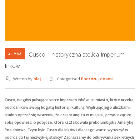
Cusco – historyczna stolica Imperium
25 MAJ
Inków
Written by
olej
Categorised
Podróżuj z nami
Cusco, niegdyś pulsujące serce Imperium Inków, to miasto, które urzeka
podróżników swoją bogatą historią i kulturą. Wędrując jego uliczkami,
trudno oprzeć się wrażeniu, że czas stanął tu w miejscu, przynosząc ze
sobą opowieści o potędze, która kształtowała prekolumbijską Amerykę
Południową. Czym było Cusco dla Inków i dlaczego warto wyruszyć w
podróż do tej niezwykłej stolicy? Zapraszamy do odkrywania sekretnych