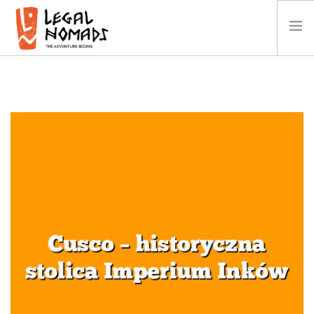
AFRYKA
AMERYKA
AZJA
OCEANIA
KALENDARZ
O NAS
GALERIA
WIDEO
KONTAKT