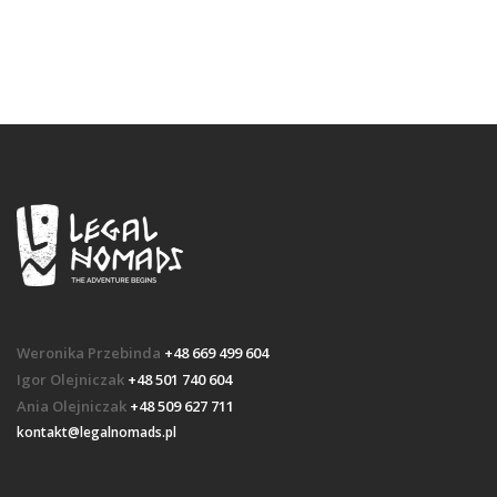
Weronika Przebinda
+48 669 499 604
Igor Olejniczak
+48 501 740 604
Ania Olejniczak
+48 509 627 711
kontakt@legalnomads.pl