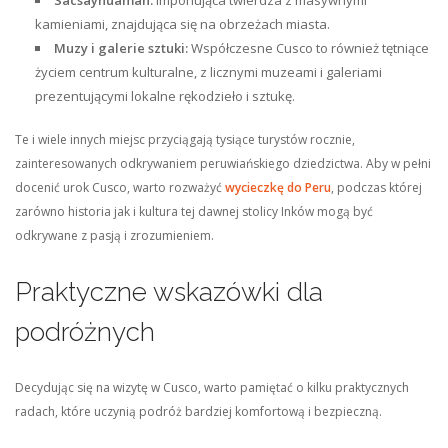
Sacsayhuamán:
Imponująca twierdza z masywnymi
kamieniami, znajdująca się na obrzeżach miasta.
Muzy i galerie sztuki:
Współczesne Cusco to również tętniące
życiem centrum kulturalne, z licznymi muzeami i galeriami
prezentującymi lokalne rękodzieło i sztukę.
Te i wiele innych miejsc przyciągają tysiące turystów rocznie,
zainteresowanych odkrywaniem peruwiańskiego dziedzictwa. Aby w pełni
docenić urok Cusco, warto rozważyć
wycieczkę do Peru
, podczas której
zarówno historia jak i kultura tej dawnej stolicy Inków mogą być
odkrywane z pasją i zrozumieniem.
Praktyczne wskazówki dla
podróżnych
Decydując się na wizytę w Cusco, warto pamiętać o kilku praktycznych
radach, które uczynią podróż bardziej komfortową i bezpieczną.