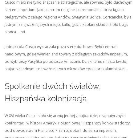
Cusco miało nie tylko znaczenie strategiczne, ale również było duchowym
sercem imperium. Jako centrum religijne i ceremonialne, przyciągało
pielgrzymów z całego regionu Andów. Świątynia Słońca, Coricancha, była
jednym z najważniejszych miejsc kultu, gdzie kapłani składali hołd bogu
słońca – Inti.
Jednak rola Cusco wykraczała poza sferę duchową. Było centrum
handlowym, gdzie wymieniano towary z odległych zakątków imperium,
od wybrzeży Pacyfiku po puszcze Amazonii. Dzięki temu miasto kwitło,
stając się jednym z najważniejszych ośrodków epoki prekolumbijskiej.
Spotkanie dwóch światów:
Hiszpańska kolonizacja
W XVI wieku Cusco stało się areną jednej z najbardziej dramatycznych
konfrontacji w historii Ameryki Południowej. Hiszpańscy konkwistadorzy,
pod dowództwem Francisco Pizarro, dotarli do serca imperium,
przynosząc ze sobą zmianę, która na zawsze odmieniła dzieje regionu.