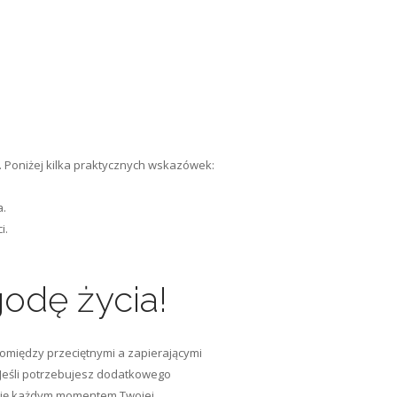
. Poniżej kilka praktycznych wskazówek:
a.
i.
odę życia!
omiędzy przeciętnymi a zapierającymi
 Jeśli potrzebujesz dodatkowego
z się każdym momentem Twojej