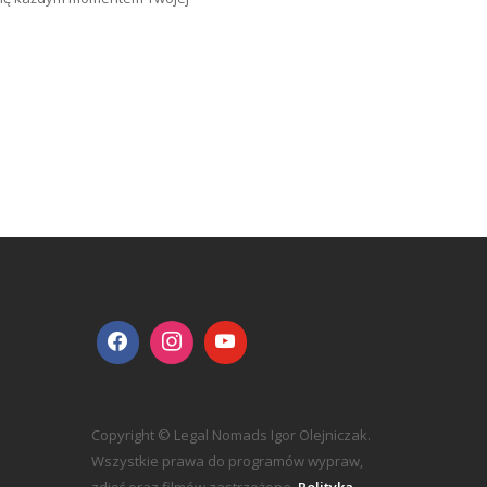
Copyright © Legal Nomads Igor Olejniczak.
Wszystkie prawa do programów wypraw,
zdjęć oraz filmów zastrzeżone.
Polityka