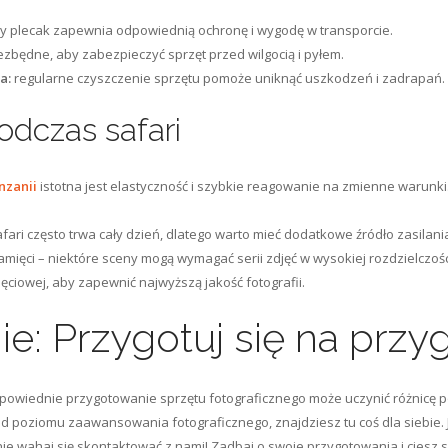
plecak zapewnia odpowiednią ochronę i wygodę w transporcie.
ezbędne, aby zabezpieczyć sprzęt przed wilgocią i pyłem.
a:
regularne czyszczenie sprzętu pomoże uniknąć uszkodzeń i zadrapań.
odczas safari
nzanii
istotna jest elastyczność i szybkie reagowanie na zmienne warunki
ari często trwa cały dzień, dlatego warto mieć dodatkowe źródło zasilani
pamięci – niektóre sceny mogą wymagać serii zdjęć w wysokiej rozdzielczośc
jęciowej, aby zapewnić najwyższą jakość fotografii.
: Przygotuj się na przyg
dpowiednie przygotowanie sprzętu fotograficznego może uczynić różnicę p
 od poziomu zaawansowania fotograficznego, znajdziesz tu coś dla siebie.
 nie wahaj się skontaktować z nami! Zadbaj o swoje przygotowania i cies