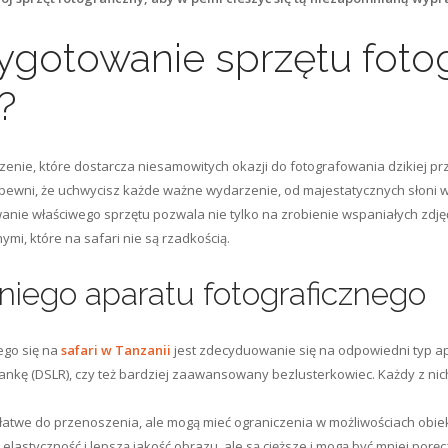
ygotowanie sprzętu foto
?
zenie, które dostarcza niesamowitych okazji do fotografowania dzikiej p
ewni, że uchwycisz każde ważne wydarzenie, od majestatycznych słoni 
anie właściwego sprzętu pozwala nie tylko na zrobienie wspaniałych zdjęć
i, które na safari nie są rzadkością.
iego aparatu fotograficznego
ego się na
safari w Tanzanii
jest zdecyduowanie się na odpowiedni typ ap
ankę (DSLR), czy też bardziej zaawansowany bezlusterkowiec. Każdy z nic
 i łatwe do przenoszenia, ale mogą mieć ograniczenia w możliwościach obie
 elastyczność i lepszą jakość obrazu, ale są cięższe i mogą być mniej poręc