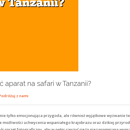
 aparat na safari w Tanzanii?
Podróżuj z nami
 nie tylko emocjonująca przygoda, ale również wyjątkowe wyzwanie te
one możliwości uchwycenia wspaniałego krajobrazu oraz dzikiej przyro
ój sprzęt fotograficzny, aby w pełni cieszyć się tą niezapomnianą wypr