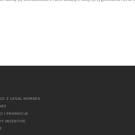
GO Z LEGAL NOMADS
ARZ
I I PROMOCJE
Y INCENTIVE
T