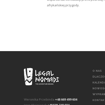
afrykańskiej przygody.
O NAS
DLACZE
KALEND
NOWOŚC
WYPRAW
Weronika Przebinda
+48 669 499 604
KONTAK
Igor Olejniczak
+48 501 740 604