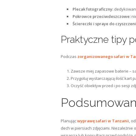
Plecak fotograficzny:
dedykowany 
Pokrowce przeciwdeszczowe:
ni
Ściereczki i spraye do czyszczeni
Praktyczne tipy p
Podczas
zorganizowanego safari w Ta
Zawsze miej zapasowe baterie – saf
Przygotuj wystarczającą ilość kart 
Oczyść obiektyw przed i po sesji zd
Podsumowanie
Planując
wyprawę safari w Tanzanii
, o
dech w piersiach zdjęciami. Niezależnie
wsparcia lub konsultacji przed podróżą,