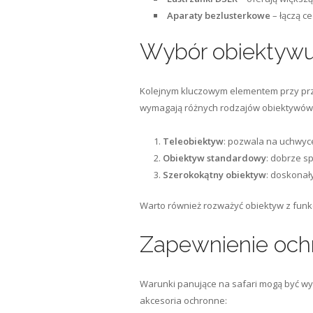
Aparaty bezlusterkowe
– łączą c
Wybór obiektywu 
Kolejnym kluczowym elementem przy przy
wymagają różnych rodzajów obiektywów
Teleobiektyw
: pozwala na uchwycen
Obiektyw standardowy
: dobrze s
Szerokokątny obiektyw
: doskonał
Warto również rozważyć obiektyw z funkcją
Zapewnienie ochr
Warunki panujące na safari mogą być wyz
akcesoria ochronne: