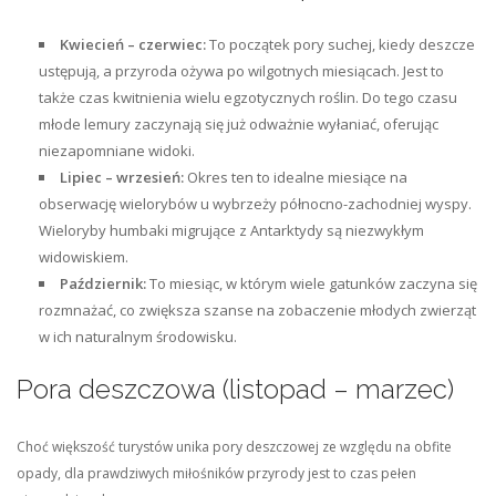
Kwiecień – czerwiec:
To początek pory suchej, kiedy deszcze
ustępują, a przyroda ożywa po wilgotnych miesiącach. Jest to
także czas kwitnienia wielu egzotycznych roślin. Do tego czasu
młode lemury zaczynają się już odważnie wyłaniać, oferując
niezapomniane widoki.
Lipiec – wrzesień:
Okres ten to idealne miesiące na
obserwację wielorybów u wybrzeży północno-zachodniej wyspy.
Wieloryby humbaki migrujące z Antarktydy są niezwykłym
widowiskiem.
Październik:
To miesiąc, w którym wiele gatunków zaczyna się
rozmnażać, co zwiększa szanse na zobaczenie młodych zwierząt
w ich naturalnym środowisku.
Pora deszczowa (listopad – marzec)
Choć większość turystów unika pory deszczowej ze względu na obfite
opady, dla prawdziwych miłośników przyrody jest to czas pełen