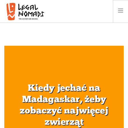
AFRYKA
AMERYKA
AZJA
OCEANIA
KALENDARZ
O NAS
GALERIA
WIDEO
KONTAKT