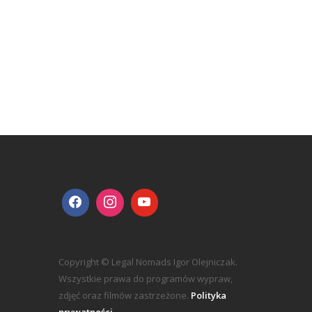
Copyright © Legal Nomads Igor Olejniczak.
Wszystkie prawa do programów wypraw,
zdjęć oraz filmów zastrzeżone.
Polityka
prywatności.