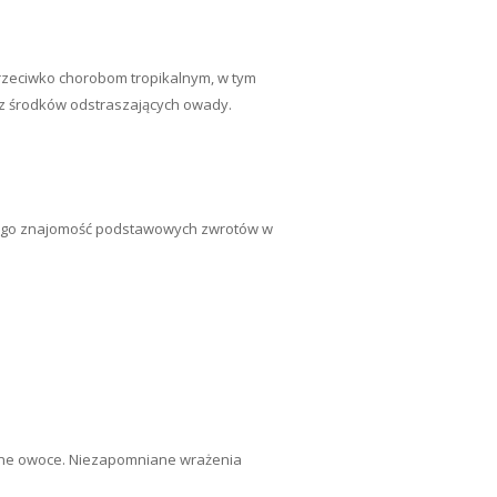
rzeciwko chorobom tropikalnym, w tym
raz środków odstraszających owady.
latego znajomość podstawowych zwrotów w
kalne owoce. Niezapomniane wrażenia