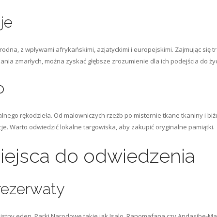
je
dna, z wpływami afrykańskimi, azjatyckimi i europejskimi. Zajmując się tra
ia zmarłych, można zyskać głębsze zrozumienie dla ich podejścia do życia
o
nego rękodzieła. Od malowniczych rzeźb po misternie tkane tkaniny i bi
ycje. Warto odwiedzić lokalne targowiska, aby zakupić oryginalne pamiątki.
ejsca do odwiedzenia
 rezerwaty
 istny eden. Parki Narodowe takie jak Isalo, Ranomafana czy Andasibe-Ma