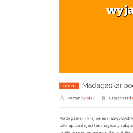
Madagaskar pod
12 CZE
Written by
olej
Categorised
Madagaskar – kraj pełen niezwykłych k
tak naprawdę jest ten magiczny zakąt
artykule rozwiejemy wszelkie wątpliw