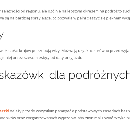
zależności od regionu, ale ogólnie najlepszym okresem na podróż to such
e są najbardziej sprzyjające, co pozwala w pełni cieszyć się pięknem wys
y
ększości krajów potrzebują wizy. Można ją uzyskać zarówno przed wyjazd
ajmniej przez sześć miesięcy od daty przyjazdu.
skazówki dla podróżnyc
eczki
należy przede wszystkim pamiętać o podstawowych zasadach bezpie
odników oraz zorganizowanych wyjazdów, aby zminimalizować ryzyko nie