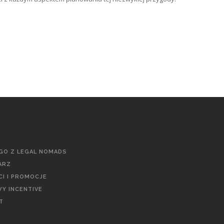
GO Z LEGAL NOMADS
ARZ
I I PROMOCJE
Y INCENTIVE
T