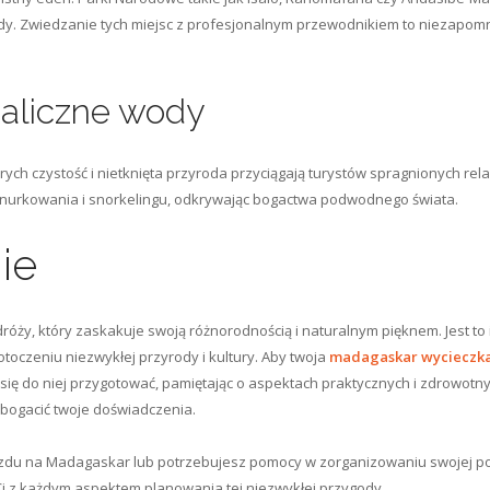
ody. Zwiedzanie tych miejsc z profesjonalnym przewodnikiem to niezapomn
staliczne wody
ych czystość i nietknięta przyroda przyciągają turystów spragnionych rel
o nurkowania i snorkelingu, odkrywając bogactwa podwodnego świata.
ie
ży, który zaskakuje swoją różnorodnością i naturalnym pięknem. Jest to i
oczeniu niezwykłej przyrody i kultury. Aby twoja
madagaskar wycieczka
ę do niej przygotować, pamiętając o aspektach praktycznych i zdrowotny
bogacić twoje doświadczenia.
jazdu na Madagaskar lub potrzebujesz pomocy w zorganizowaniu swojej po
Ci z każdym aspektem planowania tej niezwykłej przygody.