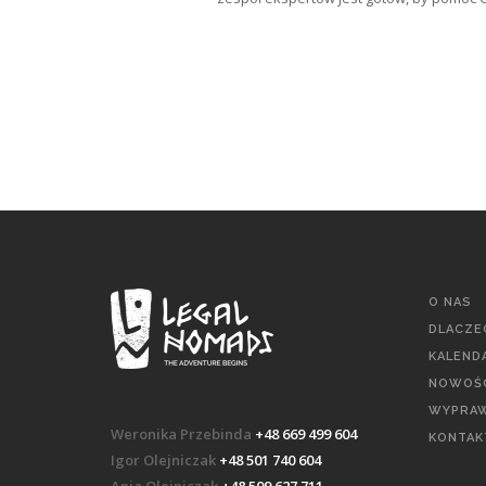
O NAS
DLACZE
KALEND
NOWOŚC
WYPRAW
Weronika Przebinda
+48 669 499 604
KONTAK
Igor Olejniczak
+48 501 740 604
Ania Olejniczak
+48 509 627 711