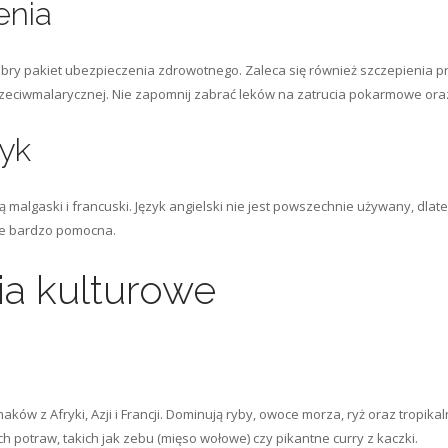
enia
ry pakiet ubezpieczenia zdrowotnego. Zaleca się również szczepienia p
i przeciwmalarycznej. Nie zapomnij zabrać leków na zatrucia pokarmowe o
zyk
 malgaski i francuski. Język angielski nie jest powszechnie używany, d
ie bardzo pomocna.
a kulturowe
ów z Afryki, Azji i Francji. Dominują ryby, owoce morza, ryż oraz tropi
otraw, takich jak zebu (mięso wołowe) czy pikantne curry z kaczki.