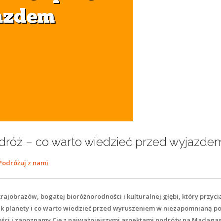
róż – co warto wiedzieć przed wyjazde
Podróżuj z nami
rajobrazów, bogatej bioróżnorodności i kulturalnej głębi, który przyc
ek planety i co warto wiedzieć przed wyruszeniem w niezapomnianą po
ości i zapoznamy Cię z najważniejszymi aspektami podróży na Madagas