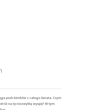
m
iąga podróżników z całego świata. Czym
dróż na tę niezwykłą wyspę? W tym
kar.