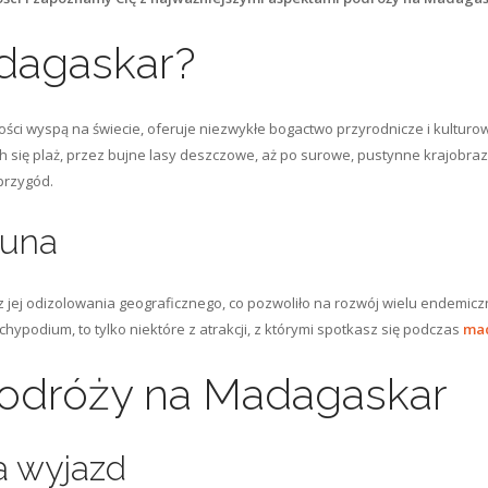
dagaskar?
ści wyspą na świecie, oferuje niezwykłe bogactwo przyrodnicze i kulturow
ych się plaż, przez bujne lasy deszczowe, aż po surowe, pustynne krajobr
przygód.
auna
z jej odizolowania geograficznego, co pozwoliło na rozwój wielu endemi
chypodium, to tylko niektóre z atrakcji, z którymi spotkasz się podczas
mad
odróży na Madagaskar
a wyjazd