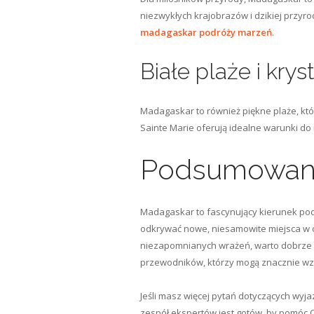
niezwykłych krajobrazów i dzikiej przyr
madagaskar podróży marzeń
.
Białe plaże i kry
Madagaskar to również piękne plaże, któr
Sainte Marie oferują idealne warunki d
Podsumowan
Madagaskar to fascynujący kierunek podró
odkrywać nowe, niesamowite miejsca w ot
niezapomnianych wrażeń, warto dobrze si
przewodników, którzy mogą znacznie wz
Jeśli masz więcej pytań dotyczących wy
zespół ekspertów jest gotów, by pomóc 