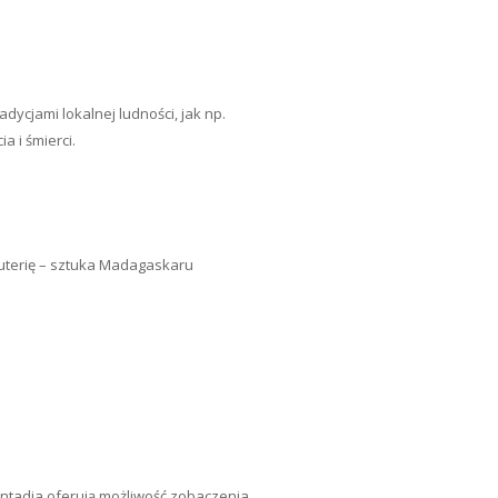
dycjami lokalnej ludności, jak np.
 i śmierci.
żuterię – sztuka Madagaskaru
ntadia oferują możliwość zobaczenia