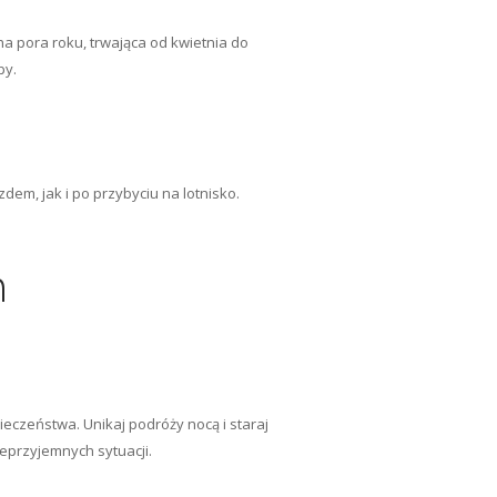
a pora roku, trwająca od kwietnia do
py.
em, jak i po przybyciu na lotnisko.
h
czeństwa. Unikaj podróży nocą i staraj
przyjemnych sytuacji.