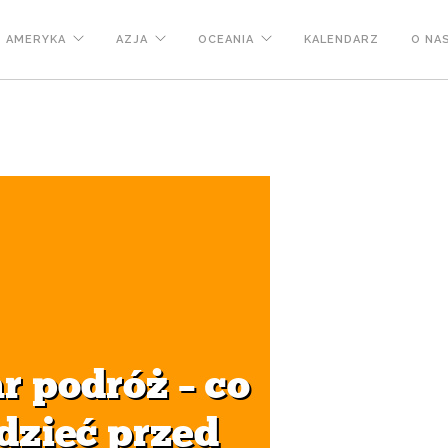
AMERYKA
AZJA
OCEANIA
KALENDARZ
O NA