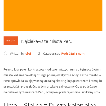
Najciekawsze miasta Peru
08 LIP
Written by
olej
Categorised
Podróżuj z nami
Peru to kraj pełen kontrastów – od tajemniczych ruin po tętniące życiem
miasta, od amazońskiej dżungli po majestatyczne Andy. Każde miasto w
Peru opowiada swoją własną unikalną historię, będąc zarazem bramą do
przeszłości i przyszłości. W tym artykule zabierzemy Cię w podróż po
najciekawszych miastach Peru, odkrywając ich tajemnice i unikalny urok.
Lima – Stolica z Duszą Kolonialną