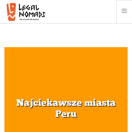
AFRYKA
AMERYKA
AZJA
OCEANIA
KALENDARZ
O NAS
GALERIA
WIDEO
KONTAKT