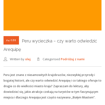
Peru wycieczka – czy warto odwiedzić
24 CZE
Arequipę
Written by
olej
Categorised
Podróżuj z nami
Peru jest znane z niesamowitych krajobrazów, niezwykłej przyrody i
bogatej historii, ale czy warto odwiedzić Arequipę i co takiego oferuje to
drugie co do wielkości miasto kraju? Zapraszam do lektury, aby
dowiedzieć się, jakie atrakcje czekają na turystów w tym fascynującym
miejscu i dlaczego Arequipa jest często nazywana „Białym Miastem”.