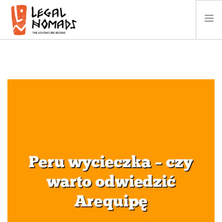
AFRYKA
AMERYKA
AZJA
OCEANIA
KALENDARZ
O NAS
GALERIA
WIDEO
KONTAKT