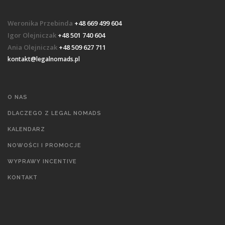
Weronika Przebinda
+48 669 499 604
Igor Olejniczak
+48 501 740 604
Ania Olejniczak
+48 509 627 711
kontakt@legalnomads.pl
O NAS
DLACZEGO Z LEGAL NOMADS
KALENDARZ
NOWOŚCI I PROMOCJE
WYPRAWY INCENTIVE
KONTAKT