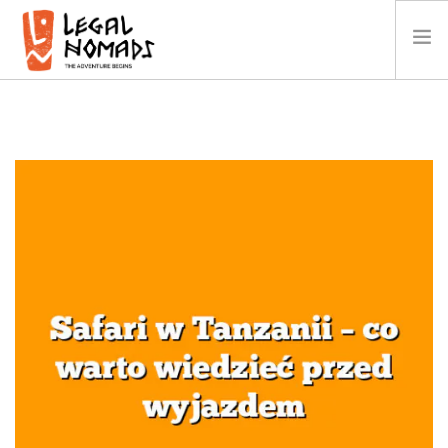
AFRYKA
AMERYKA
AZJA
OCEANIA
KALENDARZ
O NAS
GALERIA
WIDEO
KONTAKT