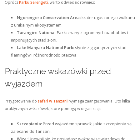
Oprócz
Parku Serengeti
, warto odwiedzić również:
Ngorongoro Conservation Area:
krater ugaszonego wulkanu
z unikalnym ekosystemem.
Tarangire National Park:
znany z ogromnych baobabów i
imponujących stad słoni.
Lake Manyara National Park:
słynie z gigantycznych stad
flamingów i różnorodności ptactwa.
Praktyczne wskazówki przed
wyjazdem
Przygotowanie do
safari w Tanzanii
wymaga zaangażowania. Oto kilka
praktycznych wskazówek, które pomogą w organizacji:
Szczepienia:
Przed wyjazdem sprawdź, jakie szczepienia są
zalecane do Tanzanii.
Wiza:
Upewnij się, że posiadasz ważną wizę wjazdową do