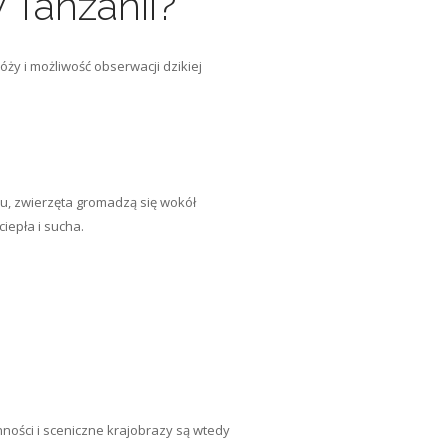
 Tanzanii?
ży i możliwość obserwacji dzikiej
u, zwierzęta gromadzą się wokół
iepła i sucha.
ności i sceniczne krajobrazy są wtedy