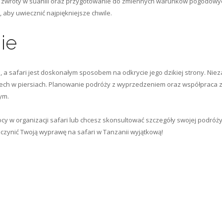
 zwroty w suahili oraz przygotowanie do zmiennych warunków pogodowych
, aby uwiecznić najpiękniejsze chwile.
ie
d, a safari jest doskonałym sposobem na odkrycie jego dzikiej strony. Ni
ą dech w piersiach. Planowanie podróży z wyprzedzeniem oraz współprac
ym.
mocy w organizacji safari lub chcesz skonsultować szczegóły swojej podró
 uczynić Twoją wyprawę na safari w Tanzanii wyjątkową!