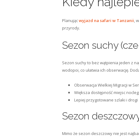
Kiedy najlepi
Planując
wyjazd na safari w Tanzanii
, 
przyrody.
Sezon suchy (cze
Sezon suchy to bez wątpienia jeden z n
wodopoi, co ułatwia ich obserwację. Doda
Obserwacja Wielkiej Migracji w Se
Większa dostępność miejsc nocle
Lepiej przygotowane szlaki i drog
Sezon deszczowy 
Mimo że sezon deszczowy nie jest najbar