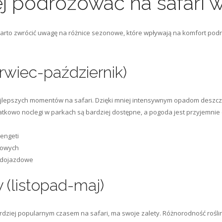
ej podróżować na safari w
warto zwrócić uwagę na różnice sezonowe, które wpływają na komfort podró
rwiec-październik)
ajlepszych momentów na safari. Dzięki mniej intensywnym opadom deszcz
tkowo noclegi w parkach są bardziej dostępne, a pogoda jest przyjemnie c
rengeti
gowych
i dojazdowe
(listopad-maj)
dziej popularnym czasem na safari, ma swoje zalety. Różnorodność roślin