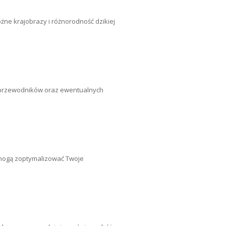
óżne krajobrazy i różnorodność dzikiej
w, przewodników oraz ewentualnych
y mogą zoptymalizować Twoje