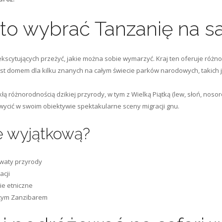
o wybrać Tanzanię na sa
 ekscytujących przeżyć, jakie można sobie wymarzyć. Kraj ten oferuje róż
jest domem dla kilku znanych na całym świecie parków narodowych, takich 
 różnorodnością dzikiej przyrody, w tym z Wielką Piątką (lew, słoń, nosoro
hwycić w swoim obiektywie spektakularne sceny migracji gnu.
ę wyjątkową?
waty przyrody
acji
ie etniczne
ącym Zanzibarem