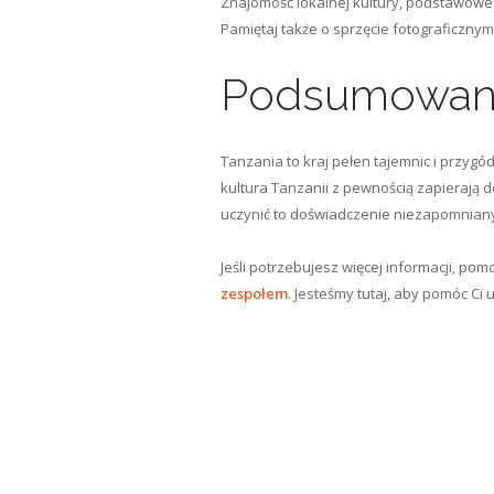
Znajomość lokalnej kultury, podstawowe
Pamiętaj także o sprzęcie fotograficznym
Podsumowan
Tanzania to kraj pełen tajemnic i przygó
kultura Tanzanii z pewnością zapieraj
uczynić to doświadczenie niezapomnian
Jeśli potrzebujesz więcej informacji, po
zespołem
. Jesteśmy tutaj, aby pomóc Ci