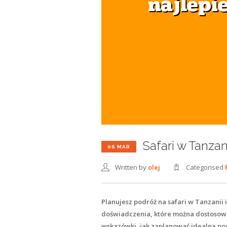
Safari w Tanzani
06 MAR
Written by
olej
Categorised
Planujesz podróż na safari w Tanzanii 
doświadczenia, które można dostosować
wskazówki, jak zaplanować idealną po