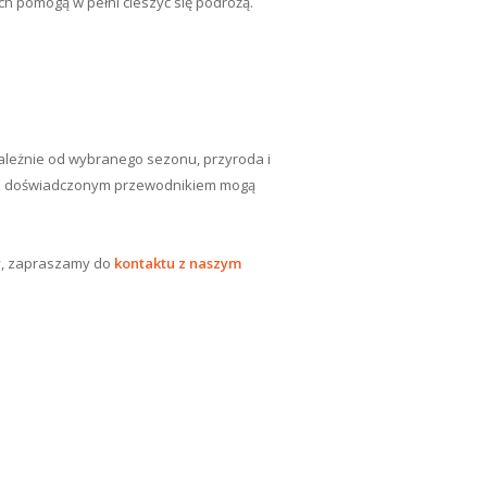
 pomogą w pełni cieszyć się podróżą.
ezależnie od wybranego sezonu, przyroda i
a z doświadczonym przewodnikiem mogą
ży, zapraszamy do
kontaktu z naszym