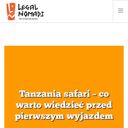
AFRYKA
AMERYKA
AZJA
OCEANIA
KALENDARZ
O NAS
GALERIA
WIDEO
KONTAKT