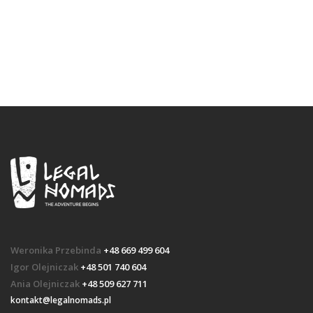
Weronika Przebinda
+48 669 499 604
Igor Olejniczak
+48 501 740 604
Ania Olejniczak
+48 509 627 711
kontakt@legalnomads.pl