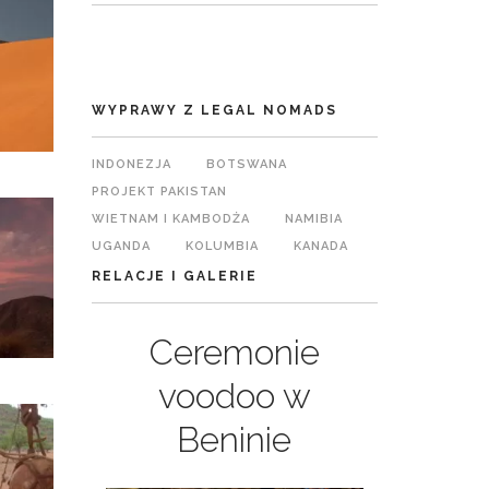
WYPRAWY Z LEGAL NOMADS
INDONEZJA
BOTSWANA
PROJEKT PAKISTAN
WIETNAM I KAMBODŻA
NAMIBIA
UGANDA
KOLUMBIA
KANADA
RELACJE I GALERIE
a
Ceremonie
Ind
018
voodoo w
różn
Beninie