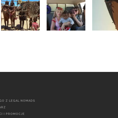
GO Z LEGAL NOMADS
ARZ
I I PROMOCJE