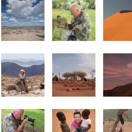
Mesa Verde.
Radosn
Niesamowite
Uganda 2
miejsce w skale