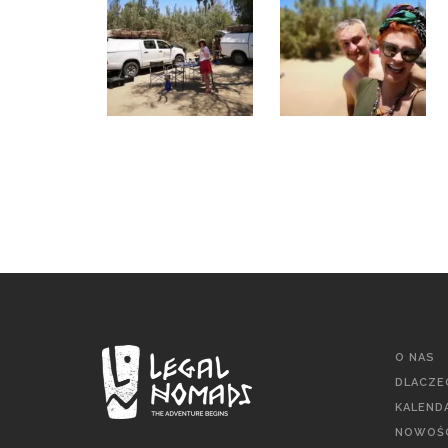
O NAS
DLACZE
KALEND
NOWOŚC